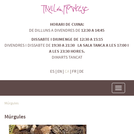
HORARI DE CUINA:
DE DILLUNS A DIVENDRES DE
12:30 A 14:45
DISSABTE I DIUMENGE DE 12:30 A 15:15
DIVENDRES I DISSABTE DE
19:30 A 21:30 LA SALA TANCA A LES 17:00 I
A LES 23:30 HORES.
DIMARTS TANCAT
ES
|
EN
|
CA
|
FR
|
DE
Toggle
navigatio
Múrgules
Múrgules