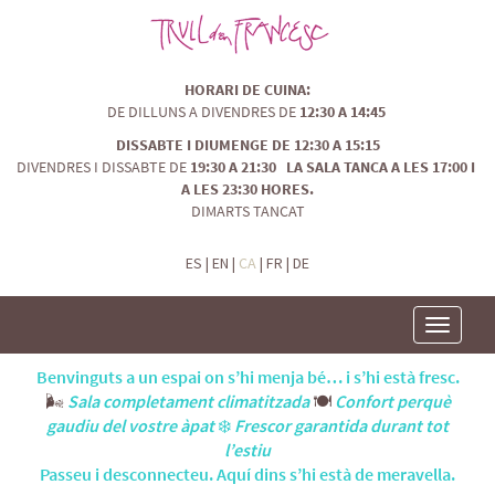
HORARI DE CUINA:
DE DILLUNS A DIVENDRES DE
12:30 A 14:45
DISSABTE I DIUMENGE DE 12:30 A 15:15
DIVENDRES I DISSABTE DE
19:30 A 21:30 LA SALA TANCA A LES 17:00 I
A LES 23:30 HORES.
DIMARTS TANCAT
ES
|
EN
|
CA
|
FR
|
DE
Toggle
navigatio
Benvinguts a un espai on s’hi menja bé… i s’hi està fresc.
🌬️
Sala completament climatitzada
🍽️
Confort perquè
gaudiu del vostre àpat
❄️
Frescor garantida durant tot
l’estiu
Passeu i desconnecteu. Aquí dins s’hi està de meravella.