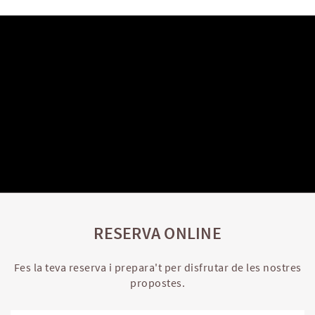
RESERVA ONLINE
Fes la teva reserva i prepara't per disfrutar de les nostres
propostes.