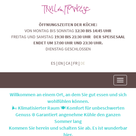
ÖFFNUNGSZEITEN DER KÜCHE:
VON MONTAG BIS SONNTAG
12:30 BIS 14:45 UHR
FREITAG UND SAMSTAG
19:30 BIS 21:30 UHR DER SPEISESAAL
ENDET UM 17:00 UHR UND 23:30 UHR.
DIENSTAG GESCHLOSSEN
ES
|
EN
|
CA
|
FR
|
DE
Toggle
navigatio
Willkommen an einem Ort, an dem Sie gut essen und sich
wohlfühlen können.
🌬️ Klimatisierter Raum 🍽️ Komfort für unbeschwerten
Genuss ❄️ Garantiert angenehme Kühle den ganzen
Sommer lang
Kommen Sie herein und schalten Sie ab. Es ist wunderbar
hier.