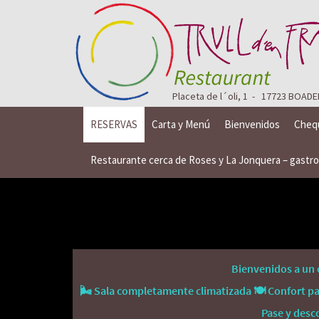
Placeta de l´oli, 1 - 17723 BOA
RESERVAS
Carta y Menú
Bienvenidos
Cheq
Restaurante cerca de Roses y La Jonquera – gastro
Bienvenidos a un 
🌬️ Sala completamente climatizada 🍽️ Confort pa
Pase y desc