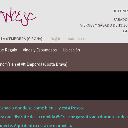
DE LUNE
SABADO
VIERNES Y SÁBADO DE
19:30
LA
DELLA d'EMPORDÀ (GIRONA) -
info@trull-boadella.com
ue Regalo
Vinos y Espumosos
Ubicación
nomía en el Alt Empordà (Costa Brava)
espacio donde se come bien… y está fresco.
ra que disfrute de su comida ❄️ Frescor garantizada durante todo 
onecte. Aquí dentro está de maravilla.