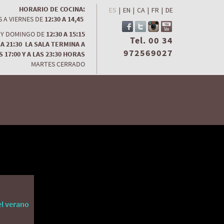
HORARIO DE COCINA:
ES
|
EN
|
CA
|
FR
|
DE
S A VIERNES DE
12:30 A 14,45
 Y DOMINGO DE
12:30 A 15:15
Tel. 00 34
 A 21:30 LA SALA TERMINA A
972569027
S 17:00 Y A LAS 23:30 HORAS
MARTES CERRADO
el verano