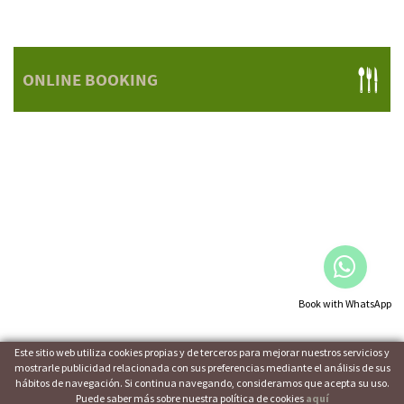
ONLINE BOOKING
Book with WhatsApp
Este sitio web utiliza cookies propias y de terceros para mejorar nuestros servicios y
mostrarle publicidad relacionada con sus preferencias mediante el análisis de sus
hábitos de navegación. Si continua navegando, consideramos que acepta su uso.
LEGAL NOTICE
|
POLÍTICA DE COOKIES
|
TERMS OF USE
Puede saber más sobre nuestra política de cookies
aquí