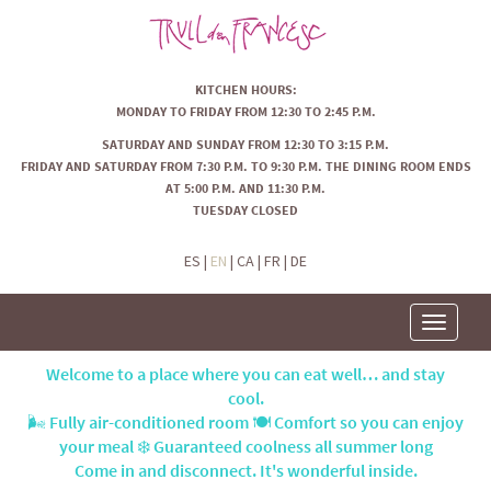
KITCHEN HOURS:
MONDAY TO FRIDAY FROM 12:30 TO 2:45 P.M.
SATURDAY AND SUNDAY FROM 12:30 TO 3:15 P.M.
FRIDAY AND SATURDAY FROM 7:30 P.M. TO 9:30 P.M. THE DINING ROOM ENDS
AT 5:00 P.M. AND 11:30 P.M.
TUESDAY CLOSED
ES
|
EN
|
CA
|
FR
|
DE
Toggle
navigatio
Welcome to a place where you can eat well… and stay
cool.
🌬️ Fully air-conditioned room 🍽️ Comfort so you can enjoy
your meal ❄️ Guaranteed coolness all summer long
Come in and disconnect. It's wonderful inside.