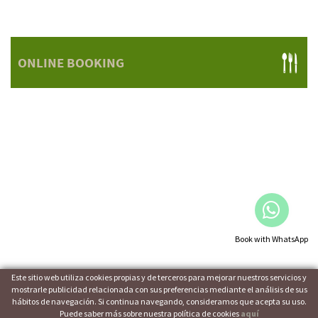
ONLINE BOOKING
Book with WhatsApp
Este sitio web utiliza cookies propias y de terceros para mejorar nuestros servicios y
mostrarle publicidad relacionada con sus preferencias mediante el análisis de sus
hábitos de navegación. Si continua navegando, consideramos que acepta su uso.
LEGAL NOTICE
|
POLÍTICA DE COOKIES
|
TERMS OF USE
Puede saber más sobre nuestra política de cookies
aquí