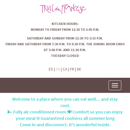
KITCHEN HOURS:
MONDAY TO FRIDAY FROM 12:30 TO 2:45 P.M.
SATURDAY AND SUNDAY FROM 12:30 TO 3:15 P.M.
FRIDAY AND SATURDAY FROM 7:30 P.M. TO 9:30 P.M. THE DINING ROOM ENDS
AT 5:00 P.M. AND 11:30 P.M.
TUESDAY CLOSED
ES
|
EN
|
CA
|
FR
|
DE
Toggle
navigatio
Welcome to a place where you can eat well… and stay
cool.
🌬️ Fully air-conditioned room 🍽️ Comfort so you can enjoy
your meal ❄️ Guaranteed coolness all summer long
Come in and disconnect. It's wonderful inside.