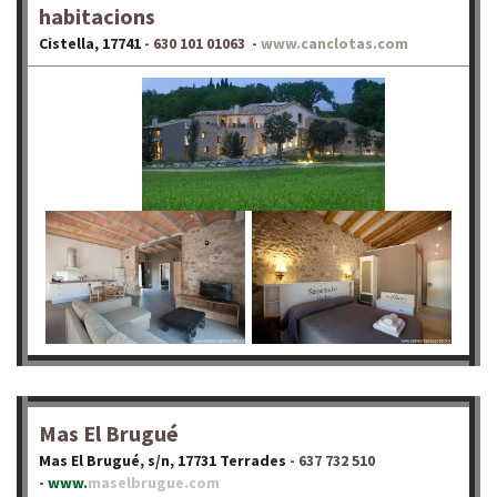
habitacions
Cistella, 17741
- 630 101 01063 -
www.canclotas.com
Mas El Brugué
Mas El Brugué, s/n, 17731 Terrades
- 637 732 510
-
www.
maselbrugue.com