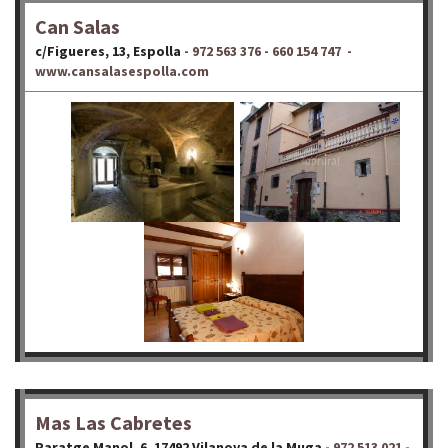
Can Salas
c/Figueres, 13, Espolla
- 972 563 376 - 660 154 747 -
www.cansalasespolla.com
Mas Las Cabretes
Paratge Manol, 6, 17492 Vilanova de la Muga
- 972 513 021 -