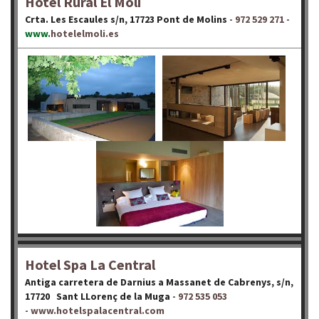
Hotel Rural El Molí
Crta.
Les Escaules s/n, 17723 Pont de Molins
- 972 529 271 -
w
ww.
hotelelmoli.es
Hotel Spa La Central
Antiga carretera de Darnius a Massanet de Cabrenys, s/n,
17720 Sant LLorenç de la Muga
- 972 535 053
-
www.hotelspalacentral.com