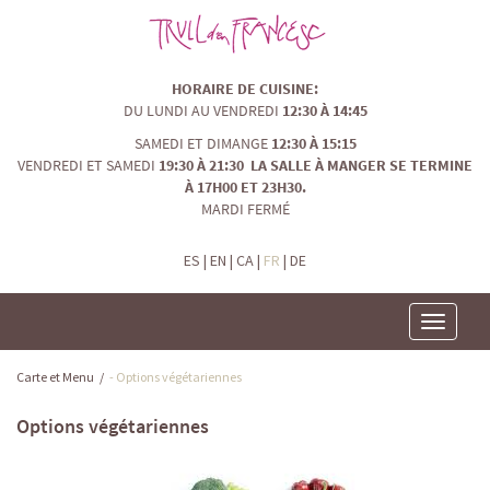
HORAIRE DE CUISINE:
DU LUNDI AU VENDREDI
12:30 À 14:45
SAMEDI ET DIMANGE
12:30 À 15:15
VENDREDI ET SAMEDI
19:30 À 21:30 LA SALLE À MANGER SE TERMINE
À 17H00 ET 23H30.
MARDI FERMÉ
ES
|
EN
|
CA
|
FR
|
DE
Toggle
navigatio
Carte et Menu
/
- Options végétariennes
Options végétariennes