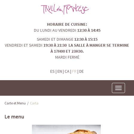
HORAIRE DE CUISINE:
DU LUNDI AU VENDREDI
12:30 À 14:45
SAMEDI ET DIMANGE
12:30 À 15:15
VENDREDI ET SAMEDI
19:30 À 21:30 LA SALLE À MANGER SE TERMINE
À 17H00 ET 23H30.
MARDI FERMÉ
ES
|
EN
|
CA
|
FR
|
DE
Toggle
navigatio
Carte et Menu
/
Carta
Le menu