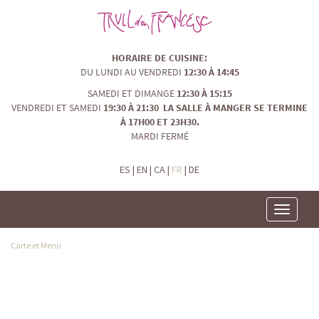
HORAIRE DE CUISINE:
DU LUNDI AU VENDREDI
12:30 À 14:45
SAMEDI ET DIMANGE
12:30 À 15:15
VENDREDI ET SAMEDI
19:30 À 21:30 LA SALLE À MANGER SE TERMINE
À 17H00 ET 23H30.
MARDI FERMÉ
ES
|
EN
|
CA
|
FR
|
DE
Toggle
navigatio
Carte et Menu