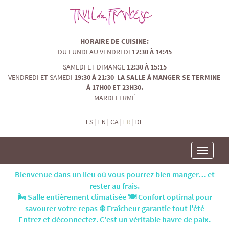
HORAIRE DE CUISINE:
DU LUNDI AU VENDREDI
12:30 À 14:45
SAMEDI ET DIMANGE
12:30 À 15:15
VENDREDI ET SAMEDI
19:30 À 21:30 LA SALLE À MANGER SE TERMINE
À 17H00 ET 23H30.
MARDI FERMÉ
ES
|
EN
|
CA
|
FR
|
DE
Toggle
navigatio
Bienvenue dans un lieu où vous pourrez bien manger… et
rester au frais.
🌬️ Salle entièrement climatisée 🍽️ Confort optimal pour
savourer votre repas ❄️ Fraîcheur garantie tout l'été
Entrez et déconnectez. C'est un véritable havre de paix.